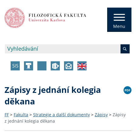
Zápisy z jednání kolegia
děkana
FF
>
Fakulta
>
Strategie a další dokumenty
>
Zápisy
>
Zápisy
z jednání kolegia děkana