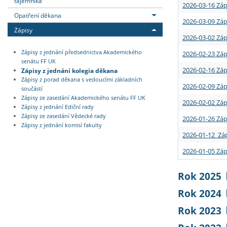
tajemníka
2026-03-16 Záp
Opatření děkana
2026-03-09 Záp
Zápisy
2026-03-02 Záp
Zápisy z jednání předsednictva Akademického
2026-02-23 Záp
senátu FF UK
2026-02-16 Záp
Zápisy z jednání kolegia děkana
Zápisy z porad děkana s vedoucími základních
2026-02-09 Záp
součástí
Zápisy ze zasedání Akademického senátu FF UK
2026-02-02 Záp
Zápisy z jednání Ediční rady
Zápisy ze zasedání Vědecké rady
2026-01-26 Záp
Zápisy z jednání komisí fakulty
2026-01-12 Záp
2026-01-05 Záp
Rok 2025
Rok 2024
Rok 2023