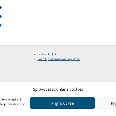
E-shop FF UK
Face Up oznamovací aplikace
Spravovat souhlas s cookies
cílem vylepšení
Přijmout vše
Př
droje návštěvnosti.
Copyright © FF UK 2026
Design:
Red Peppers