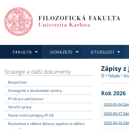
FAKULTA
UCHAZEČI
STUDUJÍCÍ
Zápisy z
FAKULTA
UCHAZEČI
STUDUJÍCÍ
VĚDA A VÝZKUM
ZAHRANIČÍ
Struktura a
Co studova
Bakalářsk
O vědě a 
Aktuální n
Strategie a další dokumenty
FF
>
Fakulta
>
Str
Bezpečnost
Dozvědět se více
Podat přihlášku
Dozvědět se více
Dozvědět se více
Dozvědět se více
Strategie 
Učitelské 
Doktorské
Akademické
Vyjíždějící
Strategické a dlouhodobé záměry
Rok 2026
Podpora a
Informace 
Rigorózní 
Granty a p
Přijíždějíc
FF UK pro udržitelnost
2026-05-04 Záp
Výroční zprávy
Absolventi
Vyjíždějíc
2026-04-27 Záp
Platné vnitřní předpisy FF UK
2026-04-20 Záp
Rozhodnutí a sdělení děkana, opatření a sdělení
Fakultní š