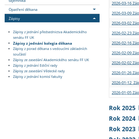
tajemníka
2026-03-16 Záp
Opatření děkana
2026-03-09 Záp
Zápisy
2026-03-02 Záp
Zápisy z jednání předsednictva Akademického
2026-02-23 Záp
senátu FF UK
2026-02-16 Záp
Zápisy z jednání kolegia děkana
Zápisy z porad děkana s vedoucími základních
2026-02-09 Záp
součástí
Zápisy ze zasedání Akademického senátu FF UK
2026-02-02 Záp
Zápisy z jednání Ediční rady
Zápisy ze zasedání Vědecké rady
2026-01-26 Záp
Zápisy z jednání komisí fakulty
2026-01-12 Záp
2026-01-05 Záp
Rok 2025
Rok 2024
Rok 2023