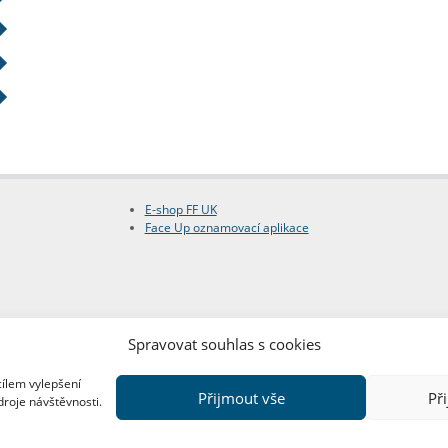
E-shop FF UK
Face Up oznamovací aplikace
Spravovat souhlas s cookies
cílem vylepšení
Přijmout vše
Př
droje návštěvnosti.
Copyright © FF UK 2026
Design:
Red Peppers