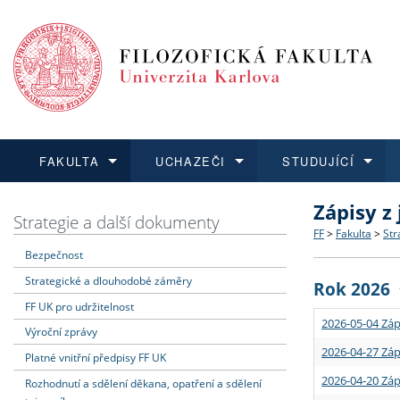
FAKULTA
UCHAZEČI
STUDUJÍCÍ
Zápisy z
FAKULTA
UCHAZEČI
STUDUJÍCÍ
VĚDA A VÝZKUM
ZAHRANIČÍ
Struktura a
Co studova
Bakalářsk
O vědě a 
Aktuální n
Strategie a další dokumenty
FF
>
Fakulta
>
Str
Bezpečnost
Dozvědět se více
Podat přihlášku
Dozvědět se více
Dozvědět se více
Dozvědět se více
Strategie 
Učitelské 
Doktorské
Akademické
Vyjíždějící
Strategické a dlouhodobé záměry
Rok 2026
Podpora a
Informace 
Rigorózní 
Granty a p
Přijíždějíc
FF UK pro udržitelnost
2026-05-04 Záp
Výroční zprávy
Absolventi
Vyjíždějíc
2026-04-27 Záp
Platné vnitřní předpisy FF UK
2026-04-20 Záp
Rozhodnutí a sdělení děkana, opatření a sdělení
Fakultní š