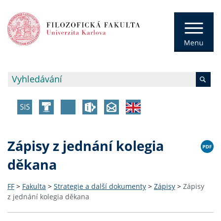
Zápisy z jednání kolegia
děkana
FF
>
Fakulta
>
Strategie a další dokumenty
>
Zápisy
>
Zápisy
z jednání kolegia děkana