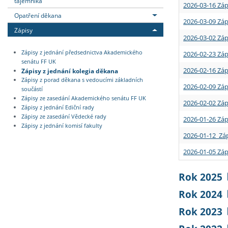
tajemníka
2026-03-16 Záp
Opatření děkana
2026-03-09 Záp
Zápisy
2026-03-02 Záp
Zápisy z jednání předsednictva Akademického
2026-02-23 Záp
senátu FF UK
2026-02-16 Záp
Zápisy z jednání kolegia děkana
Zápisy z porad děkana s vedoucími základních
2026-02-09 Záp
součástí
Zápisy ze zasedání Akademického senátu FF UK
2026-02-02 Záp
Zápisy z jednání Ediční rady
Zápisy ze zasedání Vědecké rady
2026-01-26 Záp
Zápisy z jednání komisí fakulty
2026-01-12 Záp
2026-01-05 Záp
Rok 2025
Rok 2024
Rok 2023