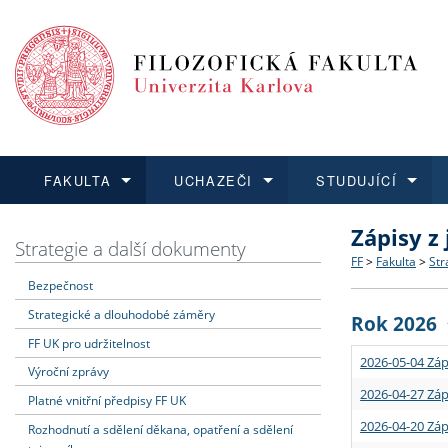
FAKULTA
UCHAZEČI
STUDUJÍCÍ
Zápisy z
FAKULTA
UCHAZEČI
STUDUJÍCÍ
VĚDA A VÝZKUM
ZAHRANIČÍ
Struktura a
Co studova
Bakalářsk
O vědě a 
Aktuální n
Strategie a další dokumenty
FF
>
Fakulta
>
Str
Bezpečnost
Dozvědět se více
Podat přihlášku
Dozvědět se více
Dozvědět se více
Dozvědět se více
Strategie 
Učitelské 
Doktorské
Akademické
Vyjíždějící
Strategické a dlouhodobé záměry
Rok 2026
Podpora a
Informace 
Rigorózní 
Granty a p
Přijíždějíc
FF UK pro udržitelnost
2026-05-04 Záp
Výroční zprávy
Absolventi
Vyjíždějíc
2026-04-27 Záp
Platné vnitřní předpisy FF UK
2026-04-20 Záp
Rozhodnutí a sdělení děkana, opatření a sdělení
Fakultní š