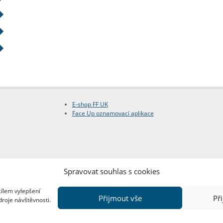
E-shop FF UK
Face Up oznamovací aplikace
Spravovat souhlas s cookies
cílem vylepšení
Přijmout vše
Př
droje návštěvnosti.
Copyright © FF UK 2026
Design:
Red Peppers