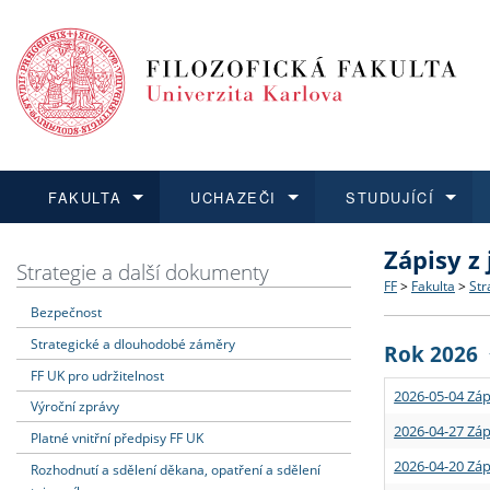
FAKULTA
UCHAZEČI
STUDUJÍCÍ
Zápisy z
FAKULTA
UCHAZEČI
STUDUJÍCÍ
VĚDA A VÝZKUM
ZAHRANIČÍ
Struktura a
Co studova
Bakalářsk
O vědě a 
Aktuální n
Strategie a další dokumenty
FF
>
Fakulta
>
Str
Bezpečnost
Dozvědět se více
Podat přihlášku
Dozvědět se více
Dozvědět se více
Dozvědět se více
Strategie 
Učitelské 
Doktorské
Akademické
Vyjíždějící
Strategické a dlouhodobé záměry
Rok 2026
Podpora a
Informace 
Rigorózní 
Granty a p
Přijíždějíc
FF UK pro udržitelnost
2026-05-04 Záp
Výroční zprávy
Absolventi
Vyjíždějíc
2026-04-27 Záp
Platné vnitřní předpisy FF UK
2026-04-20 Záp
Rozhodnutí a sdělení děkana, opatření a sdělení
Fakultní š