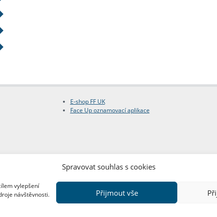
E-shop FF UK
Face Up oznamovací aplikace
Spravovat souhlas s cookies
cílem vylepšení
Přijmout vše
Př
droje návštěvnosti.
Copyright © FF UK 2026
Design:
Red Peppers