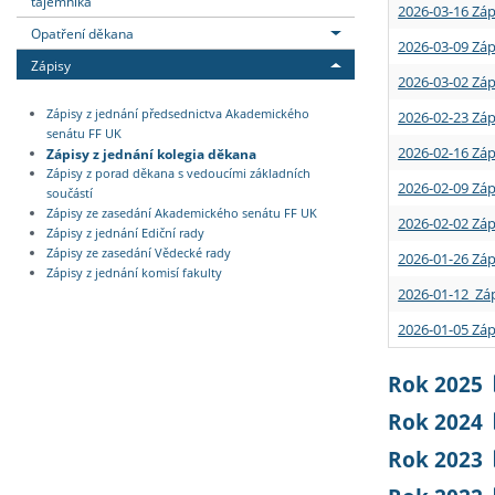
tajemníka
2026-03-16 Záp
Opatření děkana
2026-03-09 Záp
Zápisy
2026-03-02 Záp
Zápisy z jednání předsednictva Akademického
2026-02-23 Záp
senátu FF UK
2026-02-16 Záp
Zápisy z jednání kolegia děkana
Zápisy z porad děkana s vedoucími základních
2026-02-09 Záp
součástí
Zápisy ze zasedání Akademického senátu FF UK
2026-02-02 Záp
Zápisy z jednání Ediční rady
Zápisy ze zasedání Vědecké rady
2026-01-26 Záp
Zápisy z jednání komisí fakulty
2026-01-12 Záp
2026-01-05 Záp
Rok 2025
Rok 2024
Rok 2023