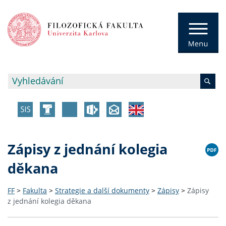
Zápisy z jednání kolegia
děkana
FF
>
Fakulta
>
Strategie a další dokumenty
>
Zápisy
>
Zápisy
z jednání kolegia děkana