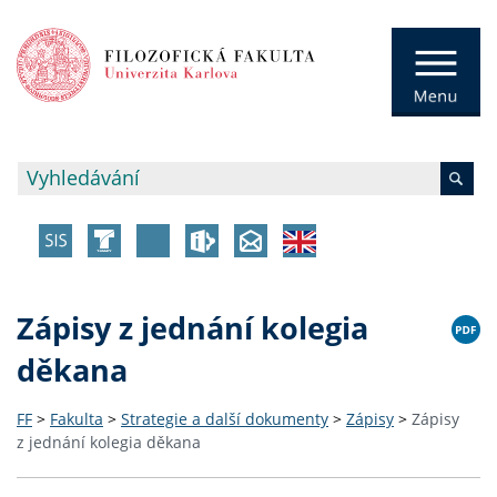
Zápisy z jednání kolegia
děkana
FF
>
Fakulta
>
Strategie a další dokumenty
>
Zápisy
>
Zápisy
z jednání kolegia děkana