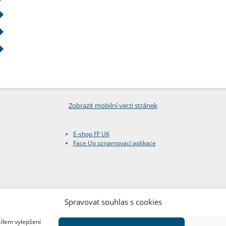
Zobrazit mobilní verzi stránek
E-shop FF UK
Face Up oznamovací aplikace
Spravovat souhlas s cookies
cílem vylepšení