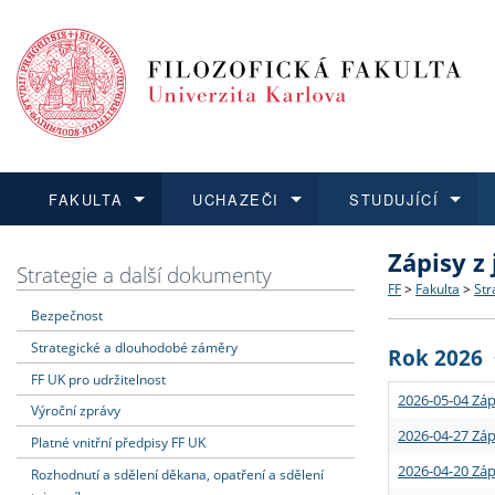
FAKULTA
UCHAZEČI
STUDUJÍCÍ
Zápisy z
FAKULTA
UCHAZEČI
STUDUJÍCÍ
VĚDA A VÝZKUM
ZAHRANIČÍ
Struktura a
Co studova
Bakalářsk
O vědě a 
Aktuální n
Strategie a další dokumenty
FF
>
Fakulta
>
Str
Bezpečnost
Dozvědět se více
Podat přihlášku
Dozvědět se více
Dozvědět se více
Dozvědět se více
Strategie 
Učitelské 
Doktorské
Akademické
Vyjíždějící
Strategické a dlouhodobé záměry
Rok 2026
Podpora a
Informace 
Rigorózní 
Granty a p
Přijíždějíc
FF UK pro udržitelnost
2026-05-04 Záp
Výroční zprávy
Absolventi
Vyjíždějíc
2026-04-27 Záp
Platné vnitřní předpisy FF UK
2026-04-20 Záp
Rozhodnutí a sdělení děkana, opatření a sdělení
Fakultní š