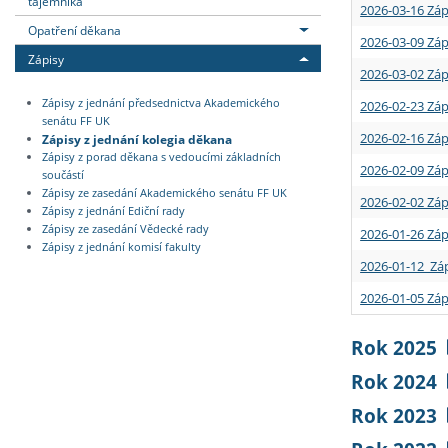
tajemníka
2026-03-16 Záp
Opatření děkana
2026-03-09 Záp
Zápisy
2026-03-02 Záp
Zápisy z jednání předsednictva Akademického
2026-02-23 Záp
senátu FF UK
2026-02-16 Záp
Zápisy z jednání kolegia děkana
Zápisy z porad děkana s vedoucími základních
2026-02-09 Záp
součástí
Zápisy ze zasedání Akademického senátu FF UK
2026-02-02 Záp
Zápisy z jednání Ediční rady
Zápisy ze zasedání Vědecké rady
2026-01-26 Záp
Zápisy z jednání komisí fakulty
2026-01-12 Záp
2026-01-05 Záp
Rok 2025
Rok 2024
Rok 2023