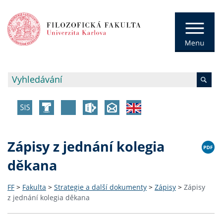
Zápisy z jednání kolegia
děkana
FF
>
Fakulta
>
Strategie a další dokumenty
>
Zápisy
>
Zápisy
z jednání kolegia děkana