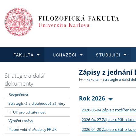
FAKULTA
UCHAZEČI
STUDUJÍCÍ
Zápisy z jednání
FAKULTA
UCHAZEČI
STUDUJÍCÍ
VĚDA A VÝZKUM
ZAHRANIČÍ
Struktura a historie
Co studovat a jak se přihlá
Bakalářské a magisterské
O vědě a výzkumu na FF
Aktuální nabídky a výběrov
Strategie a další
FF
>
Fakulta
>
Strategie a další d
dokumenty
Dozvědět se více
Podat přihlášku
Dozvědět se více
Dozvědět se více
Dozvědět se více
Strategie a další dokumen
Učitelské studijní program
Doktorské studium
Akademické kvalifikace
Vyjíždějící studenti
Bezpečnost
Rok 2026
Strategické a dlouhodobé záměry
Podpora a benefity pro z
Informace k průběhu přijí
Rigorózní řízení
Granty a projekty
Přijíždějící studenti
2026-05-04 Zápis z rozšířeného
FF UK pro udržitelnost
Absolventi fakulty
Vyjíždějící zaměstnanci
2026-04-27 Zápis z užšího kole
Výroční zprávy
2026-04-20 Zápis z užšího kole
Platné vnitřní předpisy FF UK
Fakultní školy FF UK