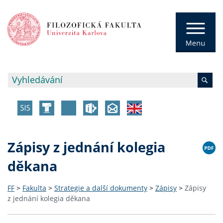
Zápisy z jednání kolegia
děkana
FF
>
Fakulta
>
Strategie a další dokumenty
>
Zápisy
>
Zápisy
z jednání kolegia děkana