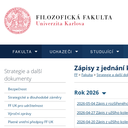
FAKULTA
UCHAZEČI
STUDUJÍCÍ
Zápisy z jednání
FAKULTA
UCHAZEČI
STUDUJÍCÍ
VĚDA A VÝZKUM
ZAHRANIČÍ
Struktura a historie
Co studovat a jak se přihlá
Bakalářské a magisterské
O vědě a výzkumu na FF
Aktuální nabídky a výběrov
Strategie a další
FF
>
Fakulta
>
Strategie a další d
dokumenty
Dozvědět se více
Podat přihlášku
Dozvědět se více
Dozvědět se více
Dozvědět se více
Strategie a další dokumen
Učitelské studijní program
Doktorské studium
Akademické kvalifikace
Vyjíždějící studenti
Bezpečnost
Rok 2026
Strategické a dlouhodobé záměry
Podpora a benefity pro z
Informace k průběhu přijím
Rigorózní řízení
Granty a projekty
Přijíždějící studenti
2026-05-04 Zápis z rozšířeného
FF UK pro udržitelnost
Absolventi fakulty
Vyjíždějící zaměstnanci
2026-04-27 Zápis z užšího kole
Výroční zprávy
2026-04-20 Zápis z užšího kole
Platné vnitřní předpisy FF UK
Fakultní školy FF UK