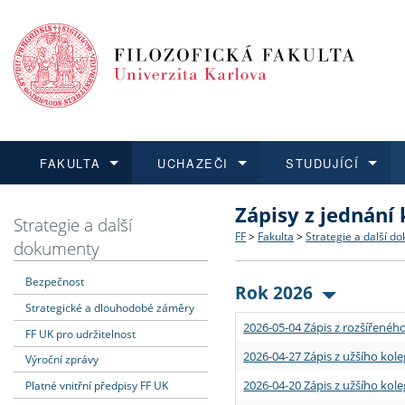
FAKULTA
UCHAZEČI
STUDUJÍCÍ
Zápisy z jednání
FAKULTA
UCHAZEČI
STUDUJÍCÍ
VĚDA A VÝZKUM
ZAHRANIČÍ
Struktura a historie
Co studovat a jak se přihlá
Bakalářské a magisterské
O vědě a výzkumu na FF
Aktuální nabídky a výběrov
Strategie a další
FF
>
Fakulta
>
Strategie a další d
dokumenty
Dozvědět se více
Podat přihlášku
Dozvědět se více
Dozvědět se více
Dozvědět se více
Strategie a další dokumen
Učitelské studijní program
Doktorské studium
Akademické kvalifikace
Vyjíždějící studenti
Bezpečnost
Rok 2026
Strategické a dlouhodobé záměry
Podpora a benefity pro z
Informace k průběhu přijím
Rigorózní řízení
Granty a projekty
Přijíždějící studenti
2026-05-04 Zápis z rozšířeného
FF UK pro udržitelnost
Absolventi fakulty
Vyjíždějící zaměstnanci
2026-04-27 Zápis z užšího kole
Výroční zprávy
2026-04-20 Zápis z užšího kole
Platné vnitřní předpisy FF UK
Fakultní školy FF UK