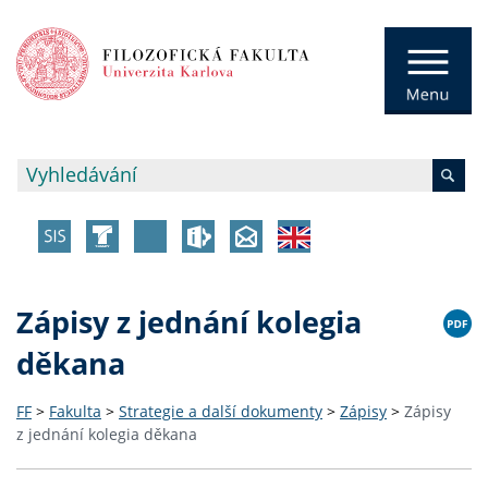
Zápisy z jednání kolegia
děkana
FF
>
Fakulta
>
Strategie a další dokumenty
>
Zápisy
>
Zápisy
z jednání kolegia děkana