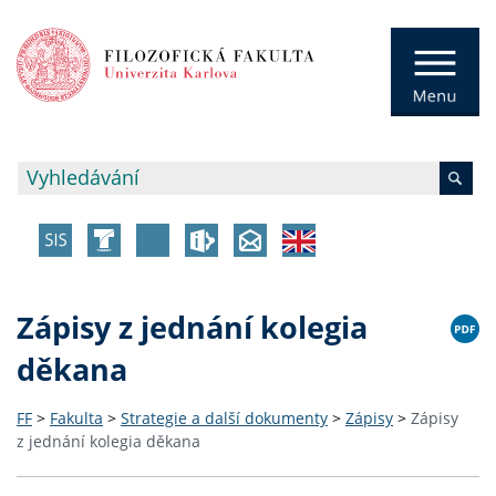
Zápisy z jednání kolegia
děkana
FF
>
Fakulta
>
Strategie a další dokumenty
>
Zápisy
>
Zápisy
z jednání kolegia děkana