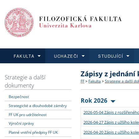
FAKULTA
UCHAZEČI
STUDUJÍCÍ
Zápisy z jednání
FAKULTA
UCHAZEČI
STUDUJÍCÍ
VĚDA A VÝZKUM
ZAHRANIČÍ
Struktura a historie
Co studovat a jak se přihlá
Bakalářské a magisterské
O vědě a výzkumu na FF
Aktuální nabídky a výběrov
Strategie a další
FF
>
Fakulta
>
Strategie a další d
dokumenty
Dozvědět se více
Podat přihlášku
Dozvědět se více
Dozvědět se více
Dozvědět se více
Strategie a další dokumen
Učitelské studijní program
Doktorské studium
Akademické kvalifikace
Vyjíždějící studenti
Bezpečnost
Rok 2026
Strategické a dlouhodobé záměry
Podpora a benefity pro z
Informace k průběhu přijím
Rigorózní řízení
Granty a projekty
Přijíždějící studenti
2026-05-04 Zápis z rozšířeného
FF UK pro udržitelnost
Absolventi fakulty
Vyjíždějící zaměstnanci
2026-04-27 Zápis z užšího kole
Výroční zprávy
2026-04-20 Zápis z užšího kole
Platné vnitřní předpisy FF UK
Fakultní školy FF UK