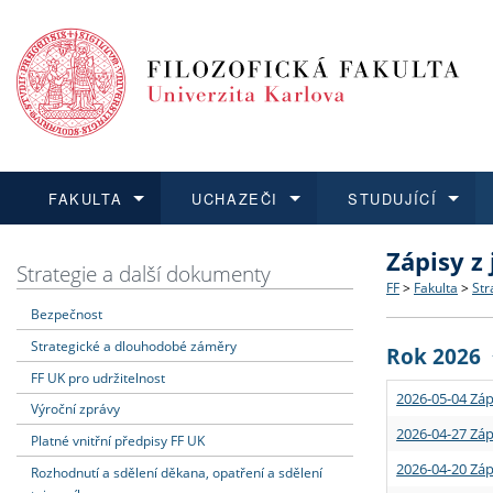
FAKULTA
UCHAZEČI
STUDUJÍCÍ
Zápisy z
FAKULTA
UCHAZEČI
STUDUJÍCÍ
VĚDA A VÝZKUM
ZAHRANIČÍ
Struktura a
Co studova
Bakalářsk
O vědě a 
Aktuální n
Strategie a další dokumenty
FF
>
Fakulta
>
Str
Bezpečnost
Dozvědět se více
Podat přihlášku
Dozvědět se více
Dozvědět se více
Dozvědět se více
Strategie 
Učitelské 
Doktorské
Akademické
Vyjíždějící
Strategické a dlouhodobé záměry
Rok 2026
Podpora a
Informace 
Rigorózní 
Granty a p
Přijíždějíc
FF UK pro udržitelnost
2026-05-04 Záp
Výroční zprávy
Absolventi
Vyjíždějíc
2026-04-27 Záp
Platné vnitřní předpisy FF UK
2026-04-20 Záp
Rozhodnutí a sdělení děkana, opatření a sdělení
Fakultní š