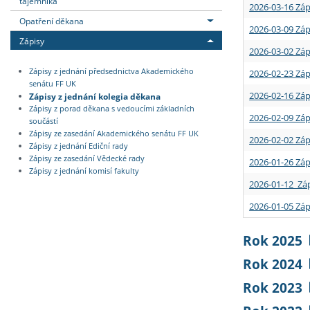
tajemníka
2026-03-16 Záp
Opatření děkana
2026-03-09 Záp
Zápisy
2026-03-02 Záp
Zápisy z jednání předsednictva Akademického
2026-02-23 Záp
senátu FF UK
2026-02-16 Záp
Zápisy z jednání kolegia děkana
Zápisy z porad děkana s vedoucími základních
2026-02-09 Záp
součástí
Zápisy ze zasedání Akademického senátu FF UK
2026-02-02 Záp
Zápisy z jednání Ediční rady
Zápisy ze zasedání Vědecké rady
2026-01-26 Záp
Zápisy z jednání komisí fakulty
2026-01-12 Záp
2026-01-05 Záp
Rok 2025
Rok 2024
Rok 2023