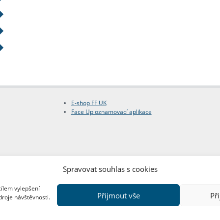
E-shop FF UK
Face Up oznamovací aplikace
Spravovat souhlas s cookies
cílem vylepšení
Přijmout vše
Př
droje návštěvnosti.
Copyright © FF UK 2026
Design:
Red Peppers