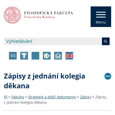
Zápisy z jednání kolegia
děkana
FF
>
Fakulta
>
Strategie a další dokumenty
>
Zápisy
>
Zápisy
z jednání kolegia děkana