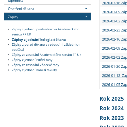
tajemníka
2026-03-16 Záp
Opatření děkana
2026-03-09 Záp
Zápisy
2026-03-02 Záp
Zápisy z jednání předsednictva Akademického
2026-02-23 Záp
senátu FF UK
2026-02-16 Záp
Zápisy z jednání kolegia děkana
Zápisy z porad děkana s vedoucími základních
2026-02-09 Záp
součástí
Zápisy ze zasedání Akademického senátu FF UK
2026-02-02 Záp
Zápisy z jednání Ediční rady
Zápisy ze zasedání Vědecké rady
2026-01-26 Záp
Zápisy z jednání komisí fakulty
2026-01-12 Záp
2026-01-05 Záp
Rok 2025
Rok 2024
Rok 2023