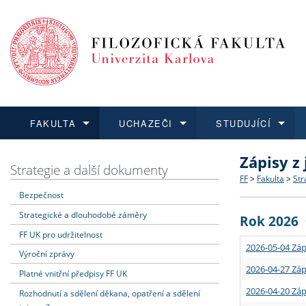
FAKULTA
UCHAZEČI
STUDUJÍCÍ
Zápisy z
FAKULTA
UCHAZEČI
STUDUJÍCÍ
VĚDA A VÝZKUM
ZAHRANIČÍ
Struktura a
Co studova
Bakalářsk
O vědě a 
Aktuální n
Strategie a další dokumenty
FF
>
Fakulta
>
Str
Bezpečnost
Dozvědět se více
Podat přihlášku
Dozvědět se více
Dozvědět se více
Dozvědět se více
Strategie 
Učitelské 
Doktorské
Akademické
Vyjíždějící
Strategické a dlouhodobé záměry
Rok 2026
Podpora a
Informace 
Rigorózní 
Granty a p
Přijíždějíc
FF UK pro udržitelnost
2026-05-04 Záp
Výroční zprávy
Absolventi
Vyjíždějíc
2026-04-27 Záp
Platné vnitřní předpisy FF UK
2026-04-20 Záp
Rozhodnutí a sdělení děkana, opatření a sdělení
Fakultní š