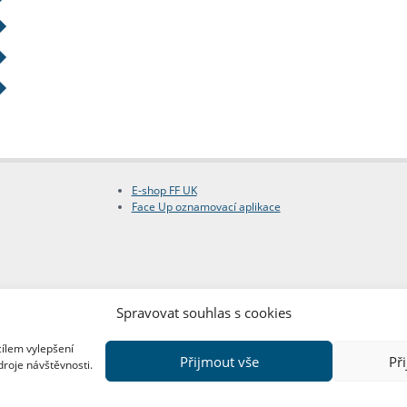
E-shop FF UK
Face Up oznamovací aplikace
Spravovat souhlas s cookies
cílem vylepšení
Přijmout vše
Př
droje návštěvnosti.
Copyright © FF UK 2026
Design:
Red Peppers