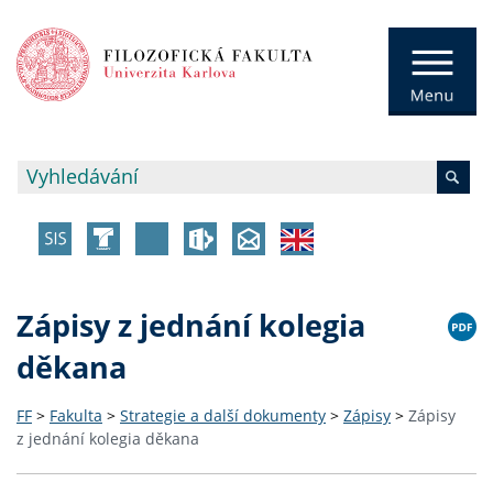
Zápisy z jednání kolegia
děkana
FF
>
Fakulta
>
Strategie a další dokumenty
>
Zápisy
>
Zápisy
z jednání kolegia děkana