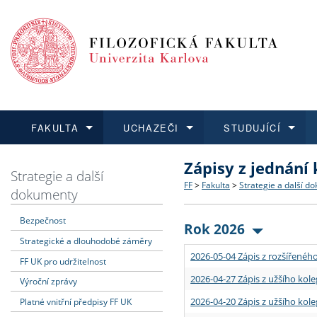
FAKULTA
UCHAZEČI
STUDUJÍCÍ
Zápisy z jednání
FAKULTA
UCHAZEČI
STUDUJÍCÍ
VĚDA A VÝZKUM
ZAHRANIČÍ
Struktura a historie
Co studovat a jak se přihlá
Bakalářské a magisterské
O vědě a výzkumu na FF
Aktuální nabídky a výběrov
Strategie a další
FF
>
Fakulta
>
Strategie a další d
dokumenty
Dozvědět se více
Podat přihlášku
Dozvědět se více
Dozvědět se více
Dozvědět se více
Strategie a další dokumen
Učitelské studijní program
Doktorské studium
Akademické kvalifikace
Vyjíždějící studenti
Bezpečnost
Rok 2026
Strategické a dlouhodobé záměry
Podpora a benefity pro z
Informace k průběhu přijím
Rigorózní řízení
Granty a projekty
Přijíždějící studenti
2026-05-04 Zápis z rozšířeného
FF UK pro udržitelnost
Absolventi fakulty
Vyjíždějící zaměstnanci
2026-04-27 Zápis z užšího kole
Výroční zprávy
2026-04-20 Zápis z užšího kole
Platné vnitřní předpisy FF UK
Fakultní školy FF UK