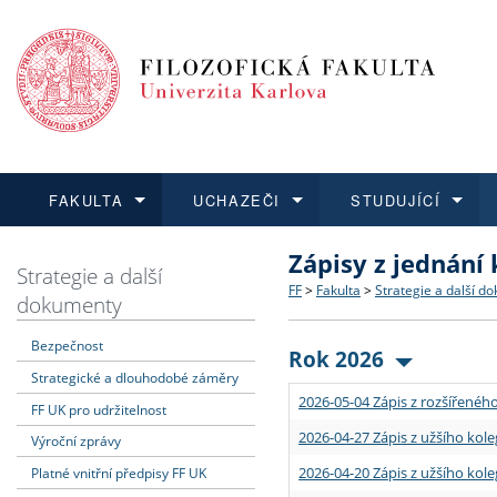
FAKULTA
UCHAZEČI
STUDUJÍCÍ
Zápisy z jednání
FAKULTA
UCHAZEČI
STUDUJÍCÍ
VĚDA A VÝZKUM
ZAHRANIČÍ
Struktura a historie
Co studovat a jak se přihlá
Bakalářské a magisterské
O vědě a výzkumu na FF
Aktuální nabídky a výběrov
Strategie a další
FF
>
Fakulta
>
Strategie a další d
dokumenty
Dozvědět se více
Podat přihlášku
Dozvědět se více
Dozvědět se více
Dozvědět se více
Strategie a další dokumen
Učitelské studijní program
Doktorské studium
Akademické kvalifikace
Vyjíždějící studenti
Bezpečnost
Rok 2026
Strategické a dlouhodobé záměry
Podpora a benefity pro z
Informace k průběhu přijím
Rigorózní řízení
Granty a projekty
Přijíždějící studenti
2026-05-04 Zápis z rozšířeného
FF UK pro udržitelnost
Absolventi fakulty
Vyjíždějící zaměstnanci
2026-04-27 Zápis z užšího kole
Výroční zprávy
2026-04-20 Zápis z užšího kole
Platné vnitřní předpisy FF UK
Fakultní školy FF UK