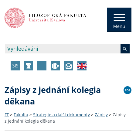
Zápisy z jednání kolegia
děkana
FF
>
Fakulta
>
Strategie a další dokumenty
>
Zápisy
>
Zápisy
z jednání kolegia děkana