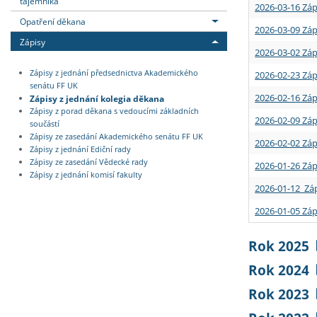
tajemníka
2026-03-16 Záp
Opatření děkana
2026-03-09 Záp
Zápisy
2026-03-02 Záp
Zápisy z jednání předsednictva Akademického
2026-02-23 Záp
senátu FF UK
2026-02-16 Záp
Zápisy z jednání kolegia děkana
Zápisy z porad děkana s vedoucími základních
2026-02-09 Záp
součástí
Zápisy ze zasedání Akademického senátu FF UK
2026-02-02 Záp
Zápisy z jednání Ediční rady
Zápisy ze zasedání Vědecké rady
2026-01-26 Záp
Zápisy z jednání komisí fakulty
2026-01-12 Záp
2026-01-05 Záp
Rok 2025
Rok 2024
Rok 2023