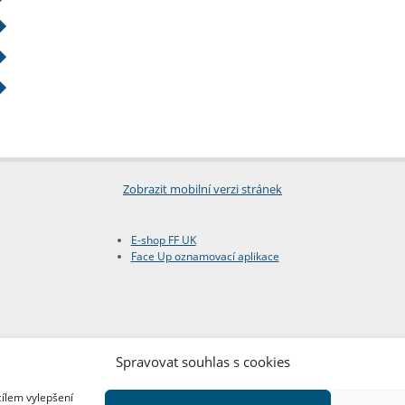
Zobrazit mobilní verzi stránek
E-shop FF UK
Face Up oznamovací aplikace
Spravovat souhlas s cookies
cílem vylepšení