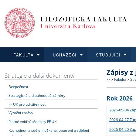
FAKULTA
UCHAZEČI
STUDUJÍCÍ
Zápisy z
FAKULTA
UCHAZEČI
STUDUJÍCÍ
VĚDA A VÝZKUM
ZAHRANIČÍ
Struktura a
Co studova
Bakalářsk
O vědě a 
Aktuální n
Strategie a další dokumenty
FF
>
Fakulta
>
Str
Bezpečnost
Dozvědět se více
Podat přihlášku
Dozvědět se více
Dozvědět se více
Dozvědět se více
Strategie 
Učitelské 
Doktorské
Akademické
Vyjíždějící
Strategické a dlouhodobé záměry
Rok 2026
Podpora a
Informace 
Rigorózní 
Granty a p
Přijíždějíc
FF UK pro udržitelnost
2026-05-04 Záp
Výroční zprávy
Absolventi
Vyjíždějíc
2026-04-27 Záp
Platné vnitřní předpisy FF UK
2026-04-20 Záp
Rozhodnutí a sdělení děkana, opatření a sdělení
Fakultní š