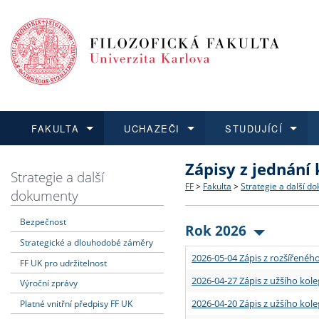
FAKULTA
UCHAZEČI
STUDUJÍCÍ
Zápisy z jednání
FAKULTA
UCHAZEČI
STUDUJÍCÍ
VĚDA A VÝZKUM
ZAHRANIČÍ
Struktura a historie
Co studovat a jak se přihlá
Bakalářské a magisterské
O vědě a výzkumu na FF
Aktuální nabídky a výběrov
Strategie a další
FF
>
Fakulta
>
Strategie a další d
dokumenty
Dozvědět se více
Podat přihlášku
Dozvědět se více
Dozvědět se více
Dozvědět se více
Strategie a další dokumen
Učitelské studijní program
Doktorské studium
Akademické kvalifikace
Vyjíždějící studenti
Bezpečnost
Rok 2026
Strategické a dlouhodobé záměry
Podpora a benefity pro z
Informace k průběhu přijím
Rigorózní řízení
Granty a projekty
Přijíždějící studenti
2026-05-04 Zápis z rozšířeného
FF UK pro udržitelnost
Absolventi fakulty
Vyjíždějící zaměstnanci
2026-04-27 Zápis z užšího kole
Výroční zprávy
2026-04-20 Zápis z užšího kole
Platné vnitřní předpisy FF UK
Fakultní školy FF UK