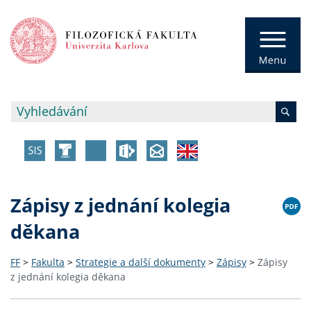
Zápisy z jednání kolegia
děkana
FF
>
Fakulta
>
Strategie a další dokumenty
>
Zápisy
>
Zápisy
z jednání kolegia děkana