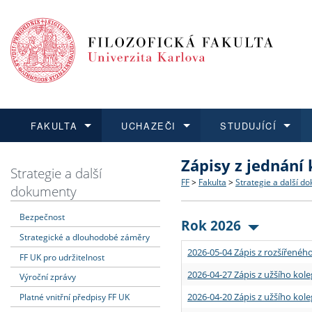
FAKULTA
UCHAZEČI
STUDUJÍCÍ
Zápisy z jednání
FAKULTA
UCHAZEČI
STUDUJÍCÍ
VĚDA A VÝZKUM
ZAHRANIČÍ
Struktura a historie
Co studovat a jak se přihlá
Bakalářské a magisterské
O vědě a výzkumu na FF
Aktuální nabídky a výběrov
Strategie a další
FF
>
Fakulta
>
Strategie a další d
dokumenty
Dozvědět se více
Podat přihlášku
Dozvědět se více
Dozvědět se více
Dozvědět se více
Strategie a další dokumen
Učitelské studijní program
Doktorské studium
Akademické kvalifikace
Vyjíždějící studenti
Bezpečnost
Rok 2026
Strategické a dlouhodobé záměry
Podpora a benefity pro z
Informace k průběhu přijím
Rigorózní řízení
Granty a projekty
Přijíždějící studenti
2026-05-04 Zápis z rozšířeného
FF UK pro udržitelnost
Absolventi fakulty
Vyjíždějící zaměstnanci
2026-04-27 Zápis z užšího kole
Výroční zprávy
2026-04-20 Zápis z užšího kole
Platné vnitřní předpisy FF UK
Fakultní školy FF UK