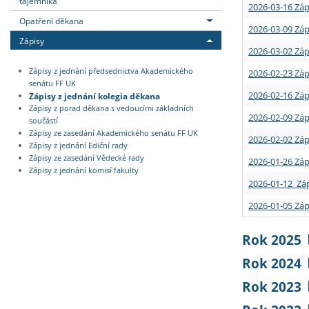
tajemníka
2026-03-16 Záp
Opatření děkana
2026-03-09 Záp
Zápisy
2026-03-02 Záp
Zápisy z jednání předsednictva Akademického
2026-02-23 Záp
senátu FF UK
2026-02-16 Záp
Zápisy z jednání kolegia děkana
Zápisy z porad děkana s vedoucími základních
2026-02-09 Záp
součástí
Zápisy ze zasedání Akademického senátu FF UK
2026-02-02 Záp
Zápisy z jednání Ediční rady
Zápisy ze zasedání Vědecké rady
2026-01-26 Záp
Zápisy z jednání komisí fakulty
2026-01-12 Záp
2026-01-05 Záp
Rok 2025
Rok 2024
Rok 2023