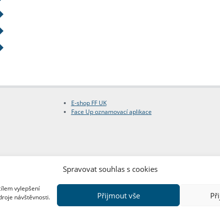
E-shop FF UK
Face Up oznamovací aplikace
Spravovat souhlas s cookies
cílem vylepšení
Přijmout vše
Př
droje návštěvnosti.
Copyright © FF UK 2026
Design:
Red Peppers