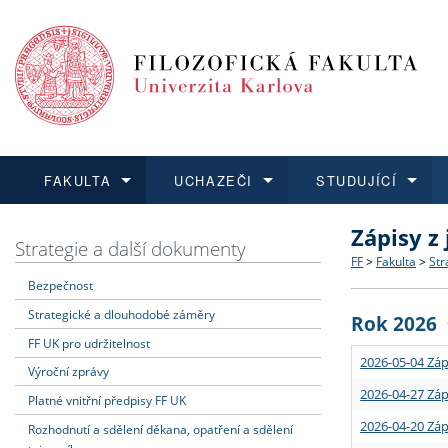
FAKULTA
UCHAZEČI
STUDUJÍCÍ
Zápisy z
FAKULTA
UCHAZEČI
STUDUJÍCÍ
VĚDA A VÝZKUM
ZAHRANIČÍ
Struktura a
Co studova
Bakalářsk
O vědě a 
Aktuální n
Strategie a další dokumenty
FF
>
Fakulta
>
Str
Bezpečnost
Dozvědět se více
Podat přihlášku
Dozvědět se více
Dozvědět se více
Dozvědět se více
Strategie 
Učitelské 
Doktorské
Akademické
Vyjíždějící
Strategické a dlouhodobé záměry
Rok 2026
Podpora a
Informace 
Rigorózní 
Granty a p
Přijíždějíc
FF UK pro udržitelnost
2026-05-04 Záp
Výroční zprávy
Absolventi
Vyjíždějíc
2026-04-27 Záp
Platné vnitřní předpisy FF UK
2026-04-20 Záp
Rozhodnutí a sdělení děkana, opatření a sdělení
Fakultní š