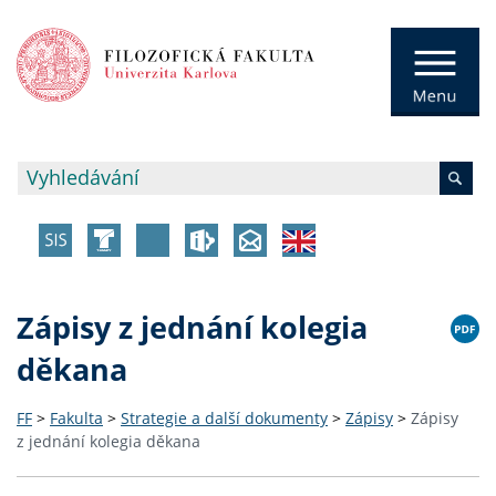
Zápisy z jednání kolegia
děkana
FF
>
Fakulta
>
Strategie a další dokumenty
>
Zápisy
>
Zápisy
z jednání kolegia děkana