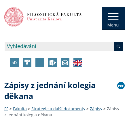
Zápisy z jednání kolegia
děkana
FF
>
Fakulta
>
Strategie a další dokumenty
>
Zápisy
>
Zápisy
z jednání kolegia děkana