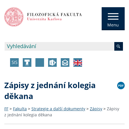
Zápisy z jednání kolegia
děkana
FF
>
Fakulta
>
Strategie a další dokumenty
>
Zápisy
>
Zápisy
z jednání kolegia děkana