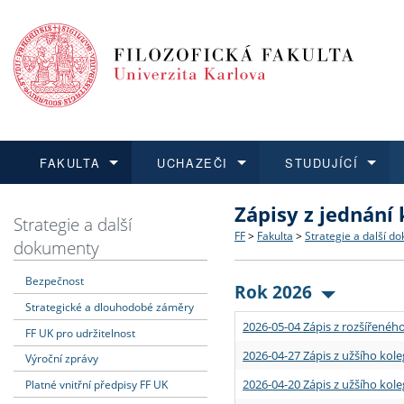
FAKULTA
UCHAZEČI
STUDUJÍCÍ
Zápisy z jednání
FAKULTA
UCHAZEČI
STUDUJÍCÍ
VĚDA A VÝZKUM
ZAHRANIČÍ
Struktura a historie
Co studovat a jak se přihlá
Bakalářské a magisterské
O vědě a výzkumu na FF
Aktuální nabídky a výběrov
Strategie a další
FF
>
Fakulta
>
Strategie a další d
dokumenty
Dozvědět se více
Podat přihlášku
Dozvědět se více
Dozvědět se více
Dozvědět se více
Strategie a další dokumen
Učitelské studijní program
Doktorské studium
Akademické kvalifikace
Vyjíždějící studenti
Bezpečnost
Rok 2026
Strategické a dlouhodobé záměry
Podpora a benefity pro z
Informace k průběhu přijím
Rigorózní řízení
Granty a projekty
Přijíždějící studenti
2026-05-04 Zápis z rozšířeného
FF UK pro udržitelnost
Absolventi fakulty
Vyjíždějící zaměstnanci
2026-04-27 Zápis z užšího kole
Výroční zprávy
2026-04-20 Zápis z užšího kole
Platné vnitřní předpisy FF UK
Fakultní školy FF UK