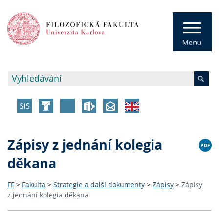
Zápisy z jednání kolegia
děkana
FF
>
Fakulta
>
Strategie a další dokumenty
>
Zápisy
>
Zápisy
z jednání kolegia děkana