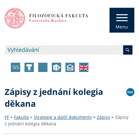
Zápisy z jednání kolegia
děkana
FF
>
Fakulta
>
Strategie a další dokumenty
>
Zápisy
>
Zápisy
z jednání kolegia děkana