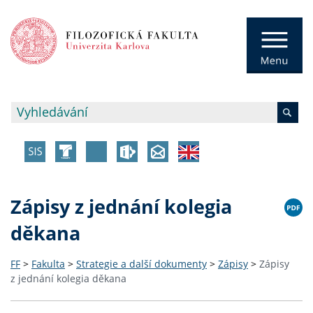
Zápisy z jednání kolegia
děkana
FF
>
Fakulta
>
Strategie a další dokumenty
>
Zápisy
>
Zápisy
z jednání kolegia děkana