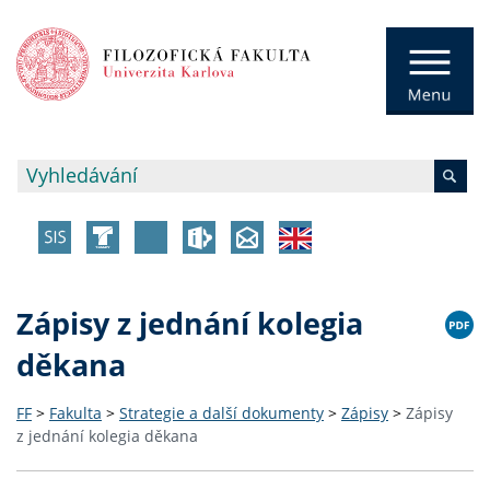
Zápisy z jednání kolegia
děkana
FF
>
Fakulta
>
Strategie a další dokumenty
>
Zápisy
>
Zápisy
z jednání kolegia děkana