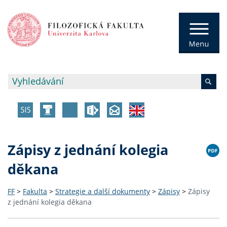
Zápisy z jednání kolegia
děkana
FF
>
Fakulta
>
Strategie a další dokumenty
>
Zápisy
>
Zápisy
z jednání kolegia děkana