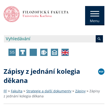
Zápisy z jednání kolegia
děkana
FF
>
Fakulta
>
Strategie a další dokumenty
>
Zápisy
>
Zápisy
z jednání kolegia děkana