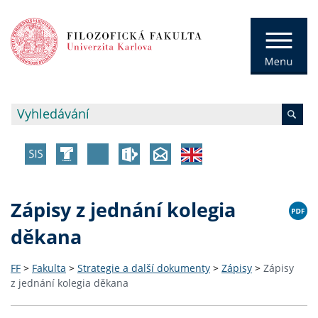
Zápisy z jednání kolegia
děkana
FF
>
Fakulta
>
Strategie a další dokumenty
>
Zápisy
>
Zápisy
z jednání kolegia děkana