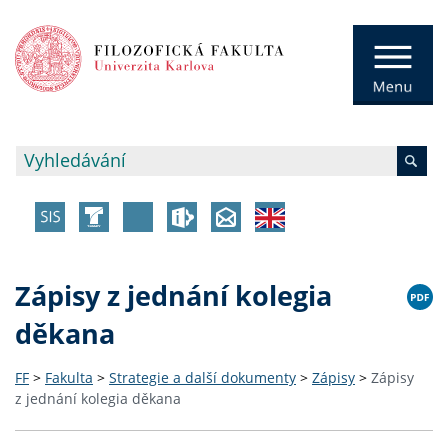
Zápisy z jednání kolegia
děkana
FF
>
Fakulta
>
Strategie a další dokumenty
>
Zápisy
>
Zápisy
z jednání kolegia děkana