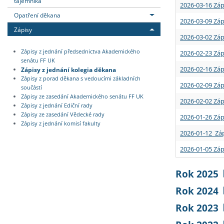
tajemníka
2026-03-16 Záp
Opatření děkana
2026-03-09 Záp
Zápisy
2026-03-02 Záp
Zápisy z jednání předsednictva Akademického
2026-02-23 Záp
senátu FF UK
2026-02-16 Záp
Zápisy z jednání kolegia děkana
Zápisy z porad děkana s vedoucími základních
2026-02-09 Záp
součástí
Zápisy ze zasedání Akademického senátu FF UK
2026-02-02 Záp
Zápisy z jednání Ediční rady
Zápisy ze zasedání Vědecké rady
2026-01-26 Záp
Zápisy z jednání komisí fakulty
2026-01-12 Záp
2026-01-05 Záp
Rok 2025
Rok 2024
Rok 2023