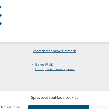
Zobrazit mobilní verzi stránek
E-shop FF UK
Face Up oznamovací aplikace
Spravovat souhlas s cookies
cílem vylepšení