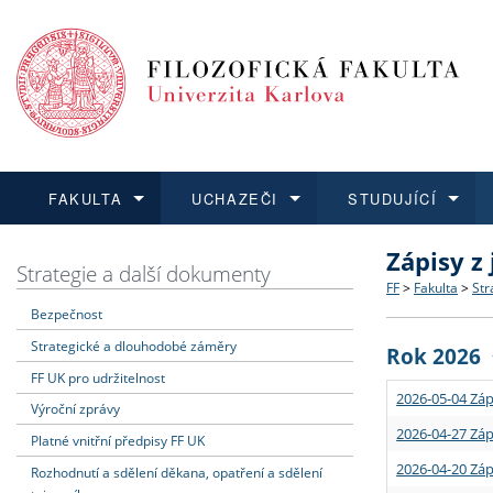
FAKULTA
UCHAZEČI
STUDUJÍCÍ
Zápisy z
FAKULTA
UCHAZEČI
STUDUJÍCÍ
VĚDA A VÝZKUM
ZAHRANIČÍ
Struktura a
Co studova
Bakalářsk
O vědě a 
Aktuální n
Strategie a další dokumenty
FF
>
Fakulta
>
Str
Bezpečnost
Dozvědět se více
Podat přihlášku
Dozvědět se více
Dozvědět se více
Dozvědět se více
Strategie 
Učitelské 
Doktorské
Akademické
Vyjíždějící
Strategické a dlouhodobé záměry
Rok 2026
Podpora a
Informace 
Rigorózní 
Granty a p
Přijíždějíc
FF UK pro udržitelnost
2026-05-04 Záp
Výroční zprávy
Absolventi
Vyjíždějíc
2026-04-27 Záp
Platné vnitřní předpisy FF UK
2026-04-20 Záp
Rozhodnutí a sdělení děkana, opatření a sdělení
Fakultní š