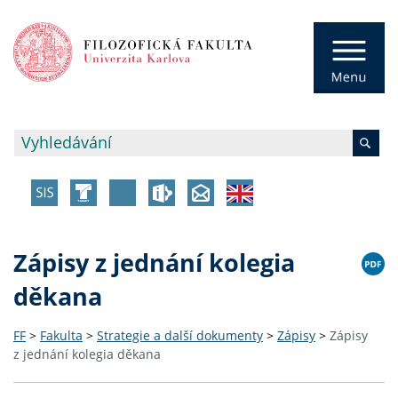
Zápisy z jednání kolegia
děkana
FF
>
Fakulta
>
Strategie a další dokumenty
>
Zápisy
>
Zápisy
z jednání kolegia děkana