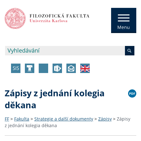
Zápisy z jednání kolegia
děkana
FF
>
Fakulta
>
Strategie a další dokumenty
>
Zápisy
>
Zápisy
z jednání kolegia děkana