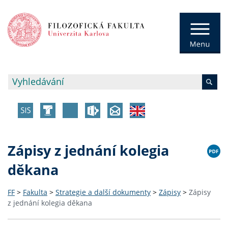
Zápisy z jednání kolegia
děkana
FF
>
Fakulta
>
Strategie a další dokumenty
>
Zápisy
>
Zápisy
z jednání kolegia děkana