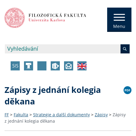
Zápisy z jednání kolegia
děkana
FF
>
Fakulta
>
Strategie a další dokumenty
>
Zápisy
>
Zápisy
z jednání kolegia děkana