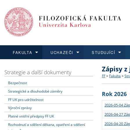
FAKULTA
UCHAZEČI
STUDUJÍCÍ
Zápisy z
FAKULTA
UCHAZEČI
STUDUJÍCÍ
VĚDA A VÝZKUM
ZAHRANIČÍ
Struktura a
Co studova
Bakalářsk
O vědě a 
Aktuální n
Strategie a další dokumenty
FF
>
Fakulta
>
Str
Bezpečnost
Dozvědět se více
Podat přihlášku
Dozvědět se více
Dozvědět se více
Dozvědět se více
Strategie 
Učitelské 
Doktorské
Akademické
Vyjíždějící
Strategické a dlouhodobé záměry
Rok 2026
Podpora a
Informace 
Rigorózní 
Granty a p
Přijíždějíc
FF UK pro udržitelnost
2026-05-04 Záp
Výroční zprávy
Absolventi
Vyjíždějíc
2026-04-27 Záp
Platné vnitřní předpisy FF UK
2026-04-20 Záp
Rozhodnutí a sdělení děkana, opatření a sdělení
Fakultní š