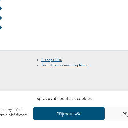
E-shop FF UK
Face Up oznamovací aplikace
Spravovat souhlas s cookies
cílem vylepšení
Přijmout vše
Př
droje návštěvnosti.
Copyright © FF UK 2026
Design:
Red Peppers