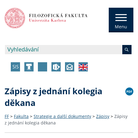
Zápisy z jednání kolegia
děkana
FF
>
Fakulta
>
Strategie a další dokumenty
>
Zápisy
>
Zápisy
z jednání kolegia děkana