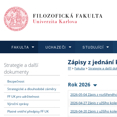
FAKULTA
UCHAZEČI
STUDUJÍCÍ
Zápisy z jednání
FAKULTA
UCHAZEČI
STUDUJÍCÍ
VĚDA A VÝZKUM
ZAHRANIČÍ
Struktura a historie
Co studovat a jak se přihlá
Bakalářské a magisterské
O vědě a výzkumu na FF
Aktuální nabídky a výběrov
Strategie a další
FF
>
Fakulta
>
Strategie a další d
dokumenty
Dozvědět se více
Podat přihlášku
Dozvědět se více
Dozvědět se více
Dozvědět se více
Strategie a další dokumen
Učitelské studijní program
Doktorské studium
Akademické kvalifikace
Vyjíždějící studenti
Bezpečnost
Rok 2026
Strategické a dlouhodobé záměry
Podpora a benefity pro z
Informace k průběhu přijím
Rigorózní řízení
Granty a projekty
Přijíždějící studenti
2026-05-04 Zápis z rozšířeného
FF UK pro udržitelnost
Absolventi fakulty
Vyjíždějící zaměstnanci
2026-04-27 Zápis z užšího kole
Výroční zprávy
2026-04-20 Zápis z užšího kole
Platné vnitřní předpisy FF UK
Fakultní školy FF UK