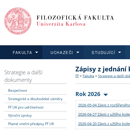
FAKULTA
UCHAZEČI
STUDUJÍCÍ
Zápisy z jednání
FAKULTA
UCHAZEČI
STUDUJÍCÍ
VĚDA A VÝZKUM
ZAHRANIČÍ
Struktura a historie
Co studovat a jak se přihlá
Bakalářské a magisterské
O vědě a výzkumu na FF
Aktuální nabídky a výběrov
Strategie a další
FF
>
Fakulta
>
Strategie a další d
dokumenty
Dozvědět se více
Podat přihlášku
Dozvědět se více
Dozvědět se více
Dozvědět se více
Strategie a další dokumen
Učitelské studijní program
Doktorské studium
Akademické kvalifikace
Vyjíždějící studenti
Bezpečnost
Rok 2026
Strategické a dlouhodobé záměry
Podpora a benefity pro z
Informace k průběhu přijím
Rigorózní řízení
Granty a projekty
Přijíždějící studenti
2026-05-04 Zápis z rozšířeného
FF UK pro udržitelnost
Absolventi fakulty
Vyjíždějící zaměstnanci
2026-04-27 Zápis z užšího kole
Výroční zprávy
2026-04-20 Zápis z užšího kole
Platné vnitřní předpisy FF UK
Fakultní školy FF UK